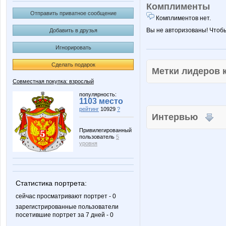
Комплименты
Отправить приватное сообщение
Комплиментов нет.
Вы не авторизованы! Чтоб
Добавить в друзья
Игнорировать
Сделать подарок
Метки лидеров
Совместная покупка: взрослый
популярность:
1103 место
рейтинг
10929
?
Интервью
Привилегированный
пользователь
5
уровня
Статистика портрета:
сейчас просматривают портрет - 0
зарегистрированные пользователи
посетившие портрет за 7 дней - 0